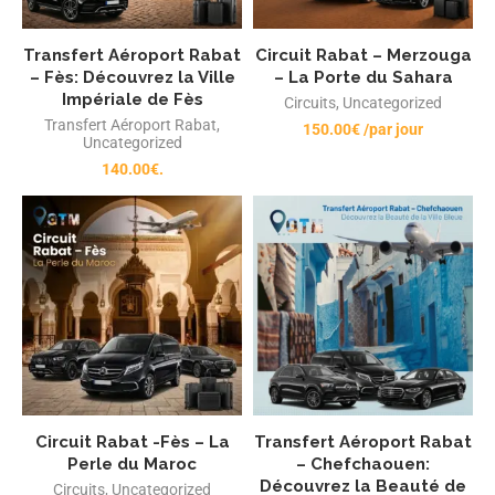
Transfert Aéroport Rabat
Circuit Rabat – Merzouga
– Fès: Découvrez la Ville
– La Porte du Sahara
Impériale de Fès
Circuits
,
Uncategorized
Transfert Aéroport Rabat
,
150.00
€
/par jour
Uncategorized
140.00
€
.
Circuit Rabat -Fès – La
Transfert Aéroport Rabat
Perle du Maroc
– Chefchaouen:
Découvrez la Beauté de
Circuits
,
Uncategorized