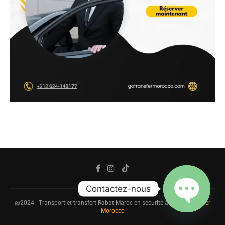
Contactez-nous
@2024 - Transport et transfert Rabat Maroc en sécurité avec
Go Transfer
Morocco
OPEN
CHATY